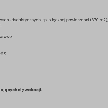
owych , dydaktycznych itp. o łącznej powierzchni (370 m2
;
iarowe;
eń);
ających się wakacji.