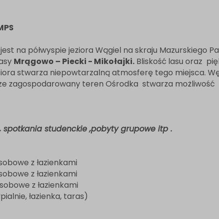
MPS
st na półwyspie jeziora Wągiel na skraju Mazurskiego Pa
rasy
Mrągowo – Piecki - Mikołajki.
Bliskość lasu oraz pi
eziora stwarza niepowtarzalną atmosferę tego miejsca. W
obrze zagospodarowany teren Ośrodka stwarza możliwość
w , spotkania studenckie ,pobyty grupowe itp .
osobowe z łazienkami
osobowe z łazienkami
 osobowe z łazienkami
alnie, łazienka, taras)