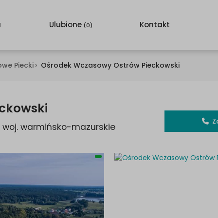
a
Ulubione
Kontakt
(
0
)
we Piecki
›
Ośrodek Wczasowy Ostrów Pieckowski
ckowski
Z
, woj. warmińsko-mazurskie