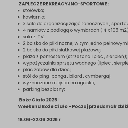
ZAPLECZE REKREACYJNO-SPORTOWE :
stołówka;
kawiarnia;
3 sale do organizacji zajęć tanecznych , sport
4 namioty z podłogą o wymiarach ( 4 x 105 m2)
sala z TV;
2 boiska do piłki nożnej w tym jedno pełnowym
2 boiska do piłki siatkowej plażowej;
plaża z pomostem (strzeżona lipiec , sierpień);
wypożyczalnia sprzętu wodnego (lipiec , sierpi
plac zabaw dla dzieci;
stół do ping-ponga , bilard , cymbergaj;
wyznaczone miejsca na ognisko;
parking bezpłatny;
Boże Ciało 2025
!
Weekend Boże Ciało - Poczuj przedsmak zbliż
18.06-22.06.2025 r