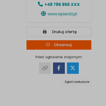
+48 786 866 XXX
www.epiecki.pl
);
Drukuj ofertę
Obserwuj
Poleć ogłoszenie znajomym:
Zgłoś nadużycie