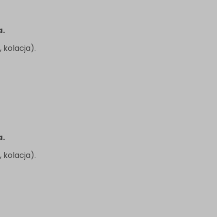
a.
 kolacja).
a.
 kolacja).