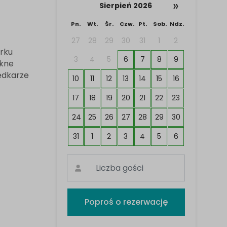
»
Sierpień 2026
Pn.
Wt.
Śr.
Czw.
Pt.
Sob.
Ndz.
27
28
29
30
31
1
2
rku
3
4
5
6
7
8
9
ękne
ędkarze
10
11
12
13
14
15
16
17
18
19
20
21
22
23
24
25
26
27
28
29
30
31
1
2
3
4
5
6
Poproś o rezerwację