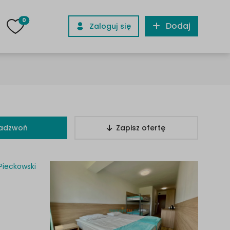
0
Dodaj
Zaloguj się
adzwoń
Zapisz ofertę