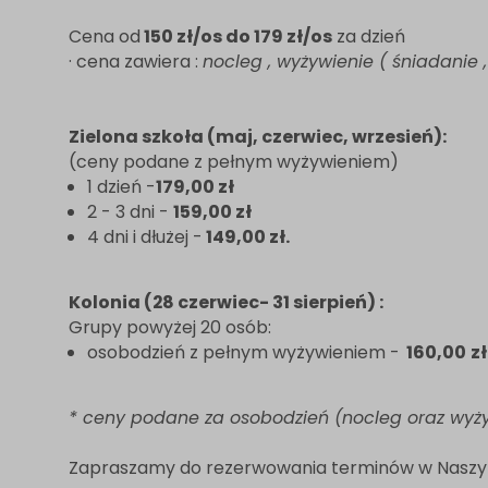
Cena od
150 zł/os do 179 zł/os
za dzień
· cena zawiera :
nocleg , wyżywienie ( śniadanie ,
Zielona szkoła (maj, czerwiec, wrzesień):
(ceny podane z pełnym wyżywieniem)
1 dzień -
179,00 zł
2 - 3 dni -
159,00 zł
4 dni i dłużej -
149,00 zł.
Kolonia (28 czerwiec- 31 sierpień) :
Grupy powyżej 20 osób:
osobodzień z pełnym wyżywieniem -
160,00
zł
* ceny podane za osobodzień (nocleg oraz wyży
Zapraszamy do rezerwowania terminów w Naszy