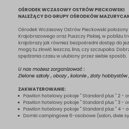
OŚRODEK WCZASOWY OSTRÓW PIECKOWSKI
NALEŻĄCY DO GRUPY OŚRODKÓW MAZURYCA
Ośrodek Wczasowy Ostrów Pieckowski położony je
Krajobrazowego oraz Puszczy Piskiej, w pobliżu t
krajobrazy jak również bezpośredni dostęp do j
mogą tu złowić leszcza, lina, czy szczupaka. D
spędzania czasu w ulubiony przez siebie sposób.
U nas możesz zorganizować :
Zielone szkoły , obozy , kolonie , zloty hobbystó
ZAKWATEROWANIE:
Pawilon hotelowy pokoje " Standard plus " 2 - 
Pawilon hotelowy pokoje " Standard plus " 3 - 
Pawilon hotelowy pokoje " Standard plus " 4 -
Domki campingowe 6-osobowe (salon, dwie sypi